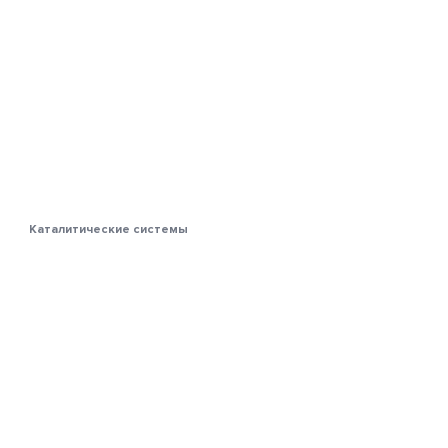
Каталитические системы
Из чего состоит каталитический
нейтрализатор
15.06.2020
131597